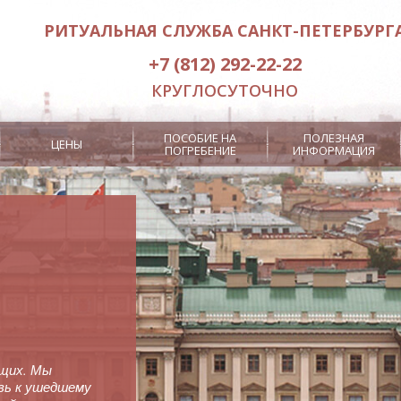
РИТУАЛЬНАЯ СЛУЖБА САНКТ-ПЕТЕРБУРГ
+7 (812) 292-22-22
КРУГЛОСУТОЧНО
ПОСОБИЕ НА
ПОЛЕЗНАЯ
ЦЕНЫ
ПОГРЕБЕНИЕ
ИНФОРМАЦИЯ
Заказ ритуального лифта
Отпевание
Кремация
Дополнитель
а
3000 рублей
Место на кладбище
RITUAL.RU
в гроба
Посмертная маска
Бесплатные
Похороны э
ущих. Мы
вь к ушедшему
нение
Интерактивный
Дополнит