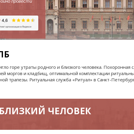
мемориал
услуги
тойно провести
Эксгумация
VIP-похороны
Перезахоро
Уборка и
благоустрой
захоронени
ПБ
тигло горе утраты родного и близкого человека. Похоронная
ией моргов и кладбищ, оптимальной комплектации ритуальн
ной трапезы. Ритуальная служба «Ритуал» в Санкт-Петербур
 БЛИЗКИЙ ЧЕЛОВЕК