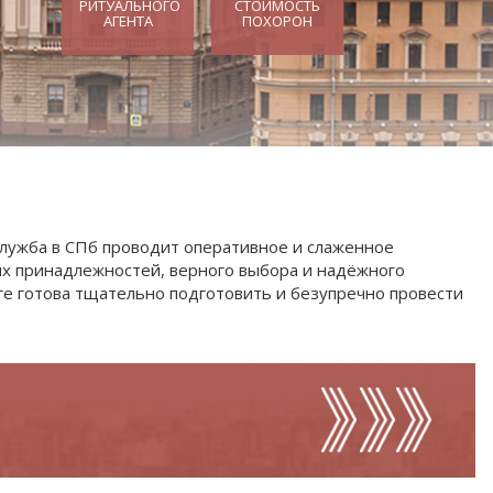
Петербурга
Что делать, если
РИТУАЛЬНОГО
СТОИМОСТЬ
человек умер дома?
АГЕНТА
ПОХОРОН
Залы прощания Санкт-
Петербурга
Что делать, если
нение
человек умер в
Колумбарии Санкт-
больнице?
Петербурга
ство
Что делать, когда
Трупохранилища
я
умер близкий
человек?
Городские
учреждения
Схемы обмана
МФЦ
Права наследников
УСЗН
Статьи
 служба в СПб проводит оперативное и слаженное
Калькулятор поминок
ых принадлежностей, верного выбора и надёжного
ге готова тщательно подготовить и безупречно провести