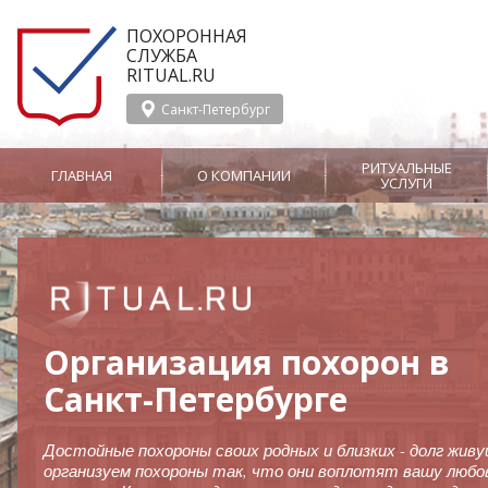
ПОХОРОННАЯ
СЛУЖБА
RITUAL.RU
Санкт-Петербург
РИТУАЛЬНЫЕ
ГЛАВНАЯ
О КОМПАНИИ
УСЛУГИ
О службе Ritual.ru
Организация
Сотрудничество
похорон
Отзывы
Производство
Вызов ритуального
Панихида
агента
Услуги
Организация похорон в
Ритуальные агенты
церемониймейстер
СМИ о Ritual.ru
Перевозка тела в морг
Услуги носильщико
Санкт-Петербурге
Бальзамирование
Заказ похоронного
оркестра
Новости
Достойные похороны своих родных и близких - долг жив
организуем похороны так, что они воплотят вашу любо
Груз 200
Родовое захоро