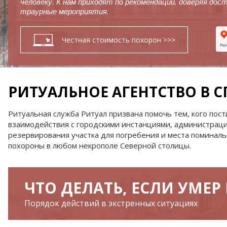
человеку. К нам приходят по рекомендации, доверяя дос
Ritual.ru
траурные мероприятия.
в Ленинградской области
Аренда Катафалка
Дезинфекция
Группа компаний
Честная стоимость похорон >>>
РИТУАЛЬНОЕ АГЕНТСТВО В С
Ритуальная служба Ритуал призвана помочь тем, кого пос
взаимодействия с городскими инстанциями, администрац
резервирования участка для погребения и места поминаль
похороны в любом некрополе Северной столицы.
ЧТО ДЕЛАТЬ, ЕСЛИ УМЕР
Порядок действий в экстренных ситуациях