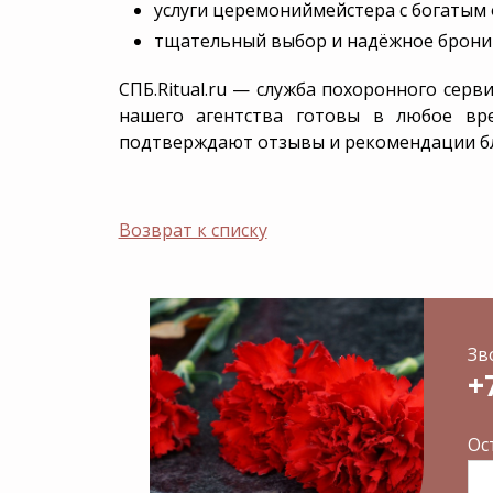
услуги церемониймейстера с богатым
тщательный выбор и надёжное бронир
СПБ.Ritual.ru — служба похоронного сер
нашего агентства готовы в любое вр
подтверждают отзывы и рекомендации бл
Возврат к списку
Зв
+
Ос