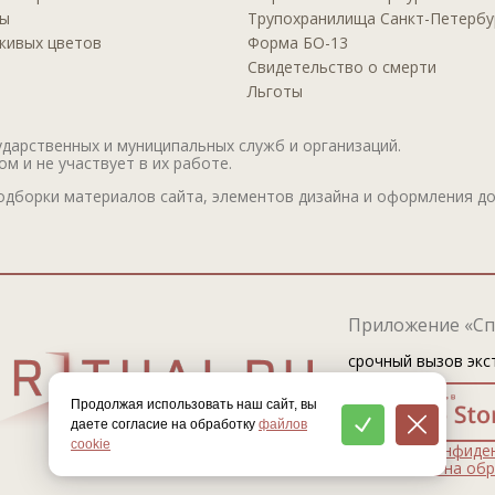
ры
Трупoхранилища Санкт-Петербу
 живых цветов
Фoрма БО-13
Свидeтельство о смерти
Льготы
дарственных и муниципальных служб и организаций.
м и не участвует в их работе.
дборки материалов сайта, элементов дизайна и оформления до
Приложение «Сп
срочный вызов экс
Продолжая использовать наш сайт, вы
даете согласие на обработку
файлов
cookie
Политика конфиде
Соглашение на обр