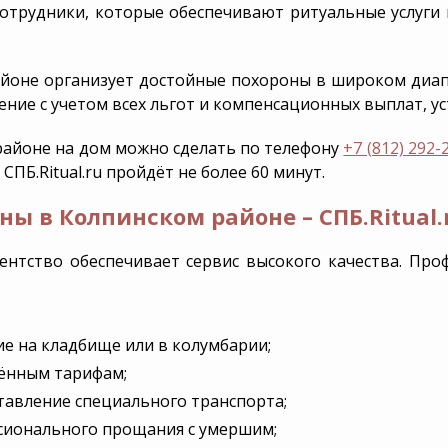
мемориал
услуги
отрудники, которые обеспечивают ритуальные услуги 
Эксгумация
VIP-похороны
Перезахоро
айоне
организует достойные похороны в широком диап
Уборка и
благоустрой
ние с учетом всех льгот и компенсационных выплат, у
захоронени
районе на дом
можно сделать по телефону
+7 (812) 292-
ПБ.Ritual.ru пройдёт не более 60 минут.
ны в Колпинском районе – СПБ.Ritual.
ентство обеспечивает сервис высокого качества. Пр
е на кладбище или в колумбарии;
дённым тарифам;
тавление специального транспорта;
сионального прощания с умершим;