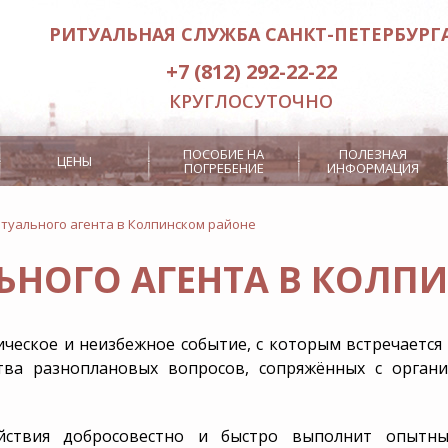
РИТУАЛЬНАЯ СЛУЖБА САНКТ-ПЕТЕРБУРГ
+7 (812) 292-22-22
КРУГЛОСУТОЧНО
ПОСОБИЕ НА
ПОЛЕЗНАЯ
ЦЕНЫ
ПОГРЕБЕНИЕ
ИНФОРМАЦИЯ
туального агента в Колпинском районе
ЬНОГО АГЕНТА В КОЛП
Заказ ритуального лифта
Отпевание
Кремация
Дополнитель
а
3000 рублей
Место на кладбище
RITUAL.RU
ическое и неизбежное событие, с которым встречается
в гроба
Посмертная маска
Бесплатные
ва разноплановых вопросов, сопряжённых с орган
Похороны э
нение
Интерактивный
Дополнит
ствия добросовестно и быстро выполнит опытный