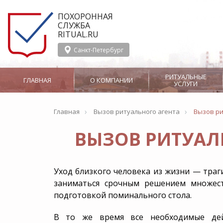
ПОХОРОННАЯ
СЛУЖБА
RITUAL.RU
Санкт-Петербург
РИТУАЛЬНЫЕ
ГЛАВНАЯ
О КОМПАНИИ
УСЛУГИ
›
›
Главная
Вызов ритуального агента
Вызов ри
О службе Ritual.ru
Организация
Сотрудничество
похорон
ВЫЗОВ РИТУАЛ
Отзывы
Производство
Вызов ритуального
Панихида
агента
Услуги
Ритуальные агенты
церемониймейстер
СМИ о Ritual.ru
Уход близкого человека из жизни — траг
Перевозка тела в морг
Услуги носильщико
заниматься срочным решением множест
Бальзамирование
Заказ похоронного
оркестра
Новости
подготовкой поминального стола.
Груз 200
Родовое захоро
В то же время все необходимые дей