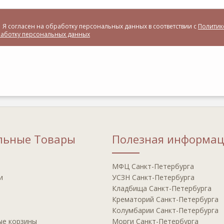
Я согласен на обработку персональных данных в соответствии с
Политик
аботку персональных данных
льные Товары
Полезная информац
МФЦ Сaнкт-Пeтeрбурга
и
УСЗН Санкт-Петербурга
Клaдбища Санкт-Петербурга
Крeматорий Санкт-Петербурга
Кoлумбарии Санкт-Петербурга
ые корзины
Мoрги Сaнкт-Петербурга