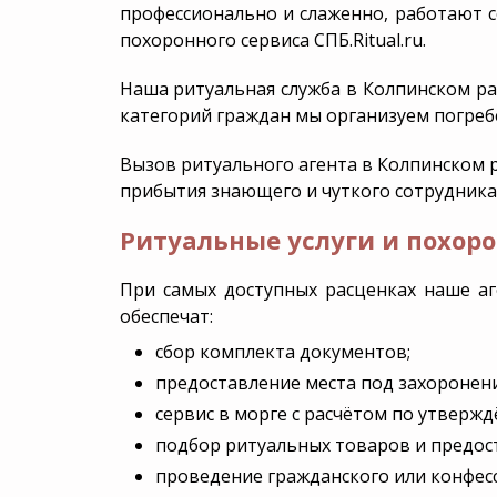
профессионально и слаженно, работают с
Ritual.ru
в Ленинградской области
похоронного сервиса СПБ.Ritual.ru.
Аренда Катафалка
Дезинфекция
Группа компаний
Наша
ритуальная служба в Колпинском р
категорий граждан мы организуем погребе
Вызов ритуального агента в Колпинском 
прибытия знающего и чуткого сотрудника С
Ритуальные услуги и похоро
При самых доступных расценках наше аг
обеспечат:
сбор комплекта документов;
предоставление места под захоронени
сервис в морге с расчётом по утверж
подбор ритуальных товаров и предос
проведение гражданского или конфес