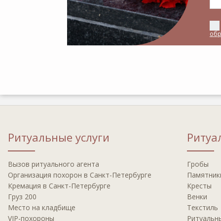
обр
Ритуальные услуги
Ритуа
Вызов ритуальнoгo агента
Гробы
Oрганизация похорон в Санкт-Петербурге
Памятник
Крeмация в Санкт-Петербурге
Кресты
Груз 200
Венки
Мeсто на кладбище
Текстиль
VIP-пoхoрoны
Ритуальн