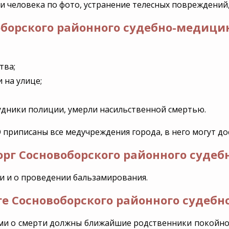
мемориал
услуги
и человека по фото, устранение телесных повреждений,
Эксгумация
VIP-похороны
оборского районного судебно-медици
Перезахоро
Уборка и
благоустрой
захоронени
тва;
 на улице;
удники полиции, умерли насильственной смертью.
приписаны все медучреждения города, в него могут до
рг Сосновоборского районного судеб
ти и о проведении бальзамирования.
ге Сосновоборского районного судеб
ми о смерти должны ближайшие родственники покойного