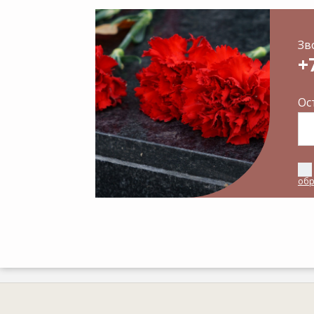
Зв
+
Ос
обр