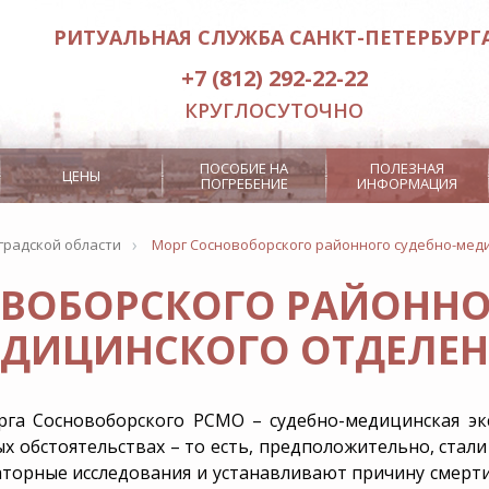
РИТУАЛЬНАЯ СЛУЖБА САНКТ-ПЕТЕРБУРГ
+7 (812) 292-22-22
КРУГЛОСУТОЧНО
ПОСОБИЕ НА
ПОЛЕЗНАЯ
ЦЕНЫ
ПОГРЕБЕНИЕ
ИНФОРМАЦИЯ
›
градской области
Морг Сосновоборского районного судебно-мед
ВОБОРСКОГО РАЙОННО
Заказ ритуального лифта
Отпевание
ДИЦИНСКОГО ОТДЕЛЕ
Кремация
Дополнитель
а
3000 рублей
Место на кладбище
RITUAL.RU
в гроба
Посмертная маска
Бесплатные
га Сосновоборского РСМО – судебно-медицинская эк
Похороны э
х обстоятельствах – то есть, предположительно, стал
торные исследования и устанавливают причину смерт
нение
Интерактивный
Дополнит