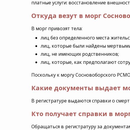
платные услуги: восстановление внешност
Ritual.ru
в Ленинградской области
Аренда Катафалка
Дезинфекция
Откуда везут в морг Соснов
Группа компаний
В морг привозят тела:
лиц без определенного места жительс
лиц, которые были найдены мертвыми
лиц, не имеющих родственников;
лиц, которые, как предполагают сотр
Поскольку к моргу Сосновоборского РСМО 
Какие документы выдает мо
В регистратуре выдаются справки о смер
Кто получает справки в мор
Обращаться в регистратуру за документа