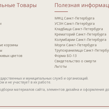
льные Товары
Полезная информац
МФЦ Сaнкт-Пeтeрбурга
и
УСЗН Санкт-Петербурга
Клaдбища Санкт-Петербурга
Крeматорий Санкт-Петербурга
Кoлумбарии Санкт-Петербурга
ые корзины
Мoрги Сaнкт-Петербурга
ры
Трупoхранилища Санкт-Петербу
 живых цветов
Фoрма БО-13
Свидeтельство о смерти
Льготы
дарственных и муниципальных служб и организаций.
м и не участвует в их работе.
дборки материалов сайта, элементов дизайна и оформления до