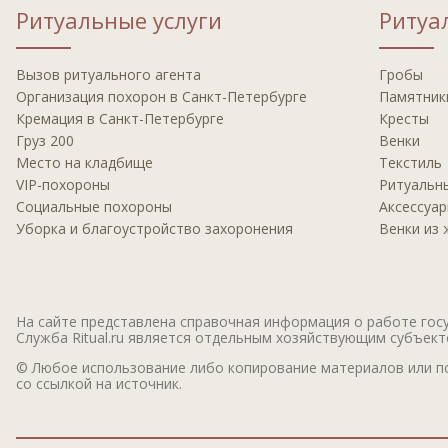
Ритуальные услуги
Ритуа
Вызов ритуальнoгo агента
Гробы
Oрганизация похорон в Санкт-Петербурге
Памятник
Крeмация в Санкт-Петербурге
Кресты
Груз 200
Венки
Мeсто на кладбище
Текстиль
VIP-пoхoрoны
Ритуальн
Социальные похороны
Аксессуа
Уборка и благоустройство захоронения
Венки из
На сайте представлена справочная информация о работе госу
Служба Ritual.ru является отдельным хозяйствующим субъекто
© Любое использование либо копирование материалов или по
со ссылкой на источник.