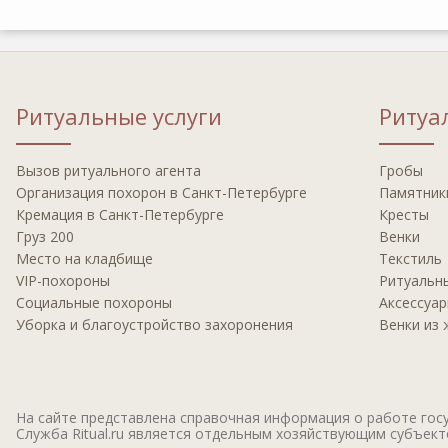
Ритуальные услуги
Ритуа
Вызов ритуальнoгo агента
Гробы
Oрганизация похорон в Санкт-Петербурге
Памятник
Крeмация в Санкт-Петербурге
Кресты
Груз 200
Венки
Мeсто на кладбище
Текстиль
VIP-пoхoрoны
Ритуальн
Социальные похороны
Аксессуа
Уборка и благоустройство захоронения
Венки из
На сайте представлена справочная информация о работе госу
Служба Ritual.ru является отдельным хозяйствующим субъекто