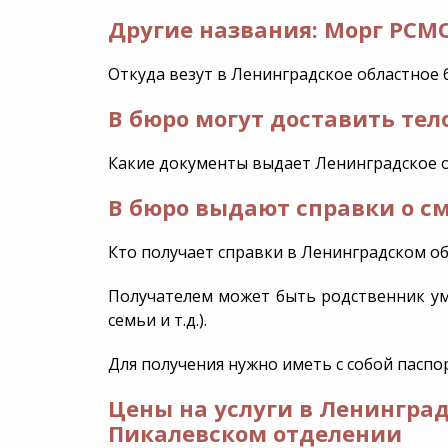
Ritual.ru
Другие названия: Морг РСМ
в Ленинградской области
Аренда Катафалка
Дезинфекция
Откуда везут в Ленинградское областное
Группа компаний
В бюро могут доставить тел
Какие документы выдает Ленинградское о
В бюро выдают справки о с
Кто получает справки в Ленинградском о
Получателем может быть родственник ум
семьи и т.д.).
Для получения нужно иметь с собой паспо
Цены на услуги в Ленингра
Пикалевском отделении