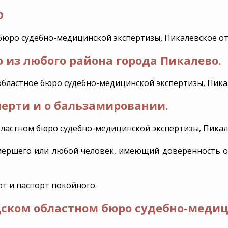
мемориал
услуги
О
Эксгумация
VIP-похороны
Перезахоро
 бюро судебно-медицинской экспертизы, Пикалевское о
Уборка и
благоустрой
о из любого района города Пикалево.
захоронени
бластное бюро судебно-медицинской экспертизы, Пика
мерти и о бальзамировании.
бластном бюро судебно-медицинской экспертизы, Пика
ершего или любой человек, имеющий доверенность от
рт и паспорт покойного.
дском областном бюро судебно-медиц