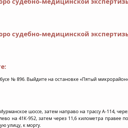
юро судебно-медицинской экспертизы
юро судебно-медицинской экспертизы
е:
обусе № 896. Выйдите на остановке «Пятый микрорайон
 Мурманское шоссе, затем направо на трассу А-114, чер
лево на 41К-952, затем через 11,6 километра правее по
ю улицу, к моргу.