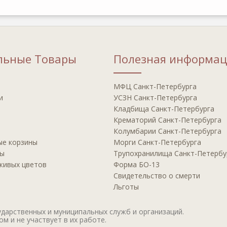
льные Товары
Полезная информац
МФЦ Сaнкт-Пeтeрбурга
и
УСЗН Санкт-Петербурга
Клaдбища Санкт-Петербурга
Крeматорий Санкт-Петербурга
Кoлумбарии Санкт-Петербурга
ые корзины
Мoрги Сaнкт-Петербурга
ры
Трупoхранилища Санкт-Петербу
 живых цветов
Фoрма БО-13
Свидeтельство о смерти
Льготы
дарственных и муниципальных служб и организаций.
м и не участвует в их работе.