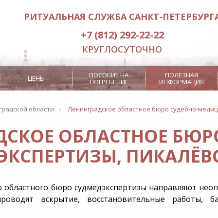
РИТУАЛЬНАЯ СЛУЖБА САНКТ-ПЕТЕРБУРГ
+7 (812) 292-22-22
КРУГЛОСУТОЧНО
ПОСОБИЕ НА
ПОЛЕЗНАЯ
ЦЕНЫ
ПОГРЕБЕНИЕ
ИНФОРМАЦИЯ
›
градской области
Ленинградское областное бюро судебно-медиц
СКОЕ ОБЛАСТНОЕ БЮР
Заказ ритуального лифта
Отпевание
КСПЕРТИЗЫ, ПИКАЛЁВ
Кремация
Дополнитель
а
3000 рублей
Место на кладбище
RITUAL.RU
в гроба
Посмертная маска
Бесплатные
 областного бюро судмедэкспертизы направляют неоп
Похороны э
роводят вскрытие, восстановительные работы, б
нение
Интерактивный
Дополнит